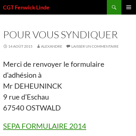
Aller
Recherche
CGT Fenwick Linde
au
MENU
contenu
PRINCI
POUR VOUS SYNDIQUER
14 AOÛT 2015
ALEXANDRE
LAISSER UN COMMENTAIRE
Merci de renvoyer le formulaire
d’adhésion à
Mr DEHEUNINCK
9 rue d’Eschau
67540 OSTWALD
SEPA FORMULAIRE 2014