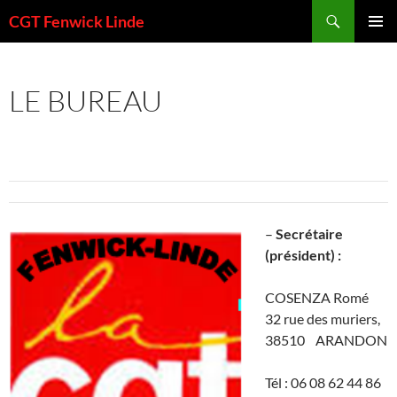
Aller
Recherche
CGT Fenwick Linde
au
MENU
contenu
PRINCI
LE BUREAU
–
Secrétaire
(président) :
COSENZA Romé
32 rue des muriers,
38510 ARANDON
Tél : 06 08 62 44 86