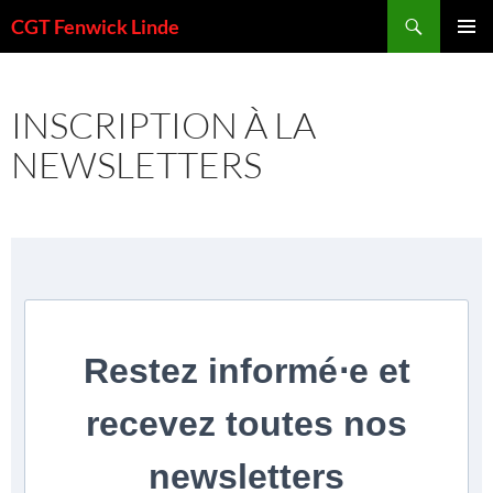
Aller
Recherche
CGT Fenwick Linde
au
MENU
contenu
PRINCI
INSCRIPTION À LA
NEWSLETTERS
Restez informé⋅e et
recevez toutes nos
newsletters